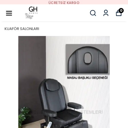
ÜCRETSIZ KARGO
0
KUAFÖR SALONLARI