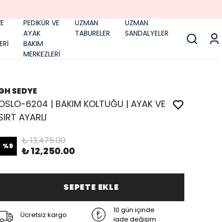
E
PEDİKÜR VE
UZMAN
UZMAN
AYAK
TABURELER
SANDALYELER
ERİ
BAKIM
MERKEZLERİ
GH SEDYE
OSLO-6204 | BAKIM KOLTUĞU | AYAK VE
SIRT AYARLI
₺ 13,475.00
%
9
₺ 12,250.00
SEPETE EKLE
10 gün içinde
Ücretsiz kargo
iade değişim