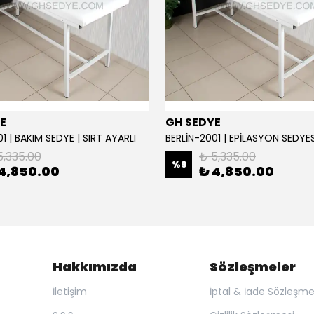
E
GH SEDYE
1 | BAKIM SEDYE | SIRT AYARLI
5,335.00
₺ 5,335.00
%
9
4,850.00
₺ 4,850.00
Hakkımızda
Sözleşmeler
İletişim
İptal & İade Sözleşme