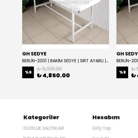
GH SEDYE
GH SEDY
GH Elite Care 3 Motorlu Profesyonel Bakım Koltuğu | GHSEDYE - 004
BERLİN-2001 | BAKIM SEDYE | SIRT AYARLI | BEYAZ
BERLİN-200
₺ 5,335.00
₺ 
%
9
%
9
₺ 4,850.00
₺ 
Kategoriler
Hesabım
GÜZELLİK SALONLARI
Giriş Yap