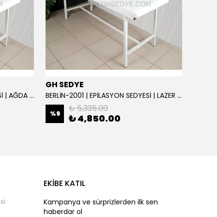
GH SEDYE
GH S
BERLİN-2001 | EPİLASYON SEDYESİ | AĞDA VE SİR SEDYE | SIRT AYARLI
BERLİN-2001 | EPİLASYON SEDYESİ | LAZER SEDYE | SIRT AYARLI
₺ 5,335.00
%
9
%
9
₺ 4,850.00
EKİBE KATIL
si
Kampanya ve sürprizlerden ilk sen
haberdar ol