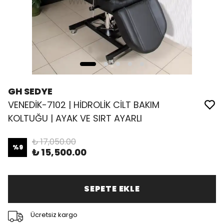
GH SEDYE
VENEDİK-7102 | HİDROLİK CİLT BAKIM
KOLTUĞU | AYAK VE SIRT AYARLI
₺ 17,050.00
%
9
₺ 15,500.00
SEPETE EKLE
Ücretsiz kargo