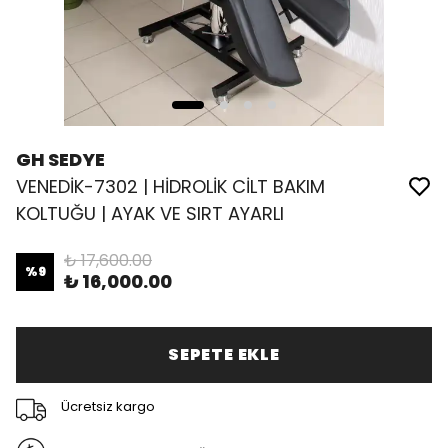
GH SEDYE
VENEDİK-7302 | HİDROLİK CİLT BAKIM
KOLTUĞU | AYAK VE SIRT AYARLI
₺ 17,600.00
%
9
₺ 16,000.00
SEPETE EKLE
Ücretsiz kargo