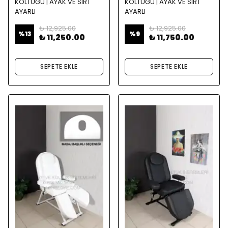
KOLTUĞU | AYAK VE SIRT
KOLTUĞU | AYAK VE SIRT
AYARLI
AYARLI
₺ 12,925.00
₺ 12,925.00
%
13
%
9
₺ 11,250.00
₺ 11,750.00
SEPETE EKLE
SEPETE EKLE