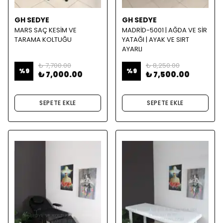
GH SEDYE
GH SEDYE
MARS SAÇ KESİM VE
MADRİD-5001 | AĞDA VE SİR
TARAMA KOLTUĞU
YATAĞI | AYAK VE SIRT
AYARLI
₺ 7,700.00
₺ 8,250.00
%
9
%
9
₺ 7,000.00
₺ 7,500.00
SEPETE EKLE
SEPETE EKLE