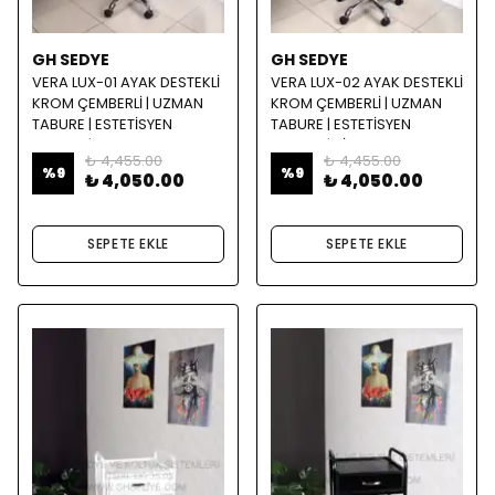
GH SEDYE
GH SEDYE
VERA LUX-01 AYAK DESTEKLİ
VERA LUX-02 AYAK DESTEKLİ
KROM ÇEMBERLİ | UZMAN
KROM ÇEMBERLİ | UZMAN
TABURE | ESTETİSYEN
TABURE | ESTETİSYEN
TABURE | BEYAZ
TABURE | SİYAH
₺ 4,455.00
₺ 4,455.00
%
9
%
9
₺ 4,050.00
₺ 4,050.00
SEPETE EKLE
SEPETE EKLE