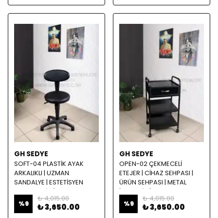
GH SEDYE
GH SEDYE
SOFT-04 PLASTİK AYAK
OPEN-02 ÇEKMECELİ
ARKALIKLI | UZMAN
ETEJER | CİHAZ SEHPASI |
SANDALYE | ESTETİSYEN
ÜRÜN SEHPASI | METAL
SANDALYE | SİYAH
İSKELET | SİYAH
₺ 4,015.00
₺ 4,015.00
%
9
%
9
₺ 3,650.00
₺ 3,650.00