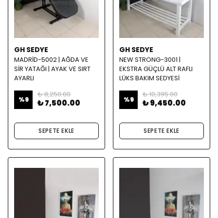
GH SEDYE
GH SEDYE
MADRİD-5002 | AĞDA VE
NEW STRONG-3001 |
SİR YATAĞI | AYAK VE SIRT
EKSTRA GÜÇLÜ ALT RAFLI
AYARLI
LÜKS BAKIM SEDYESİ
₺ 8,250.00
₺ 10,395.00
%
9
%
9
₺ 7,500.00
₺ 9,450.00
SEPETE EKLE
SEPETE EKLE