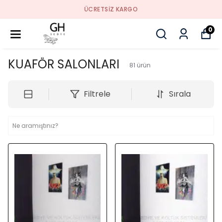
ÜCRETSIZ KARGO
0
KUAFÖR SALONLARI
81
ürün
Filtrele
Sırala