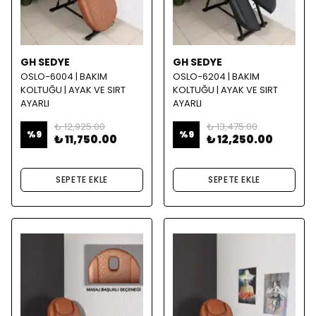
GH SEDYE
GH SEDYE
OSLO-6004 | BAKIM
OSLO-6204 | BAKIM
KOLTUĞU | AYAK VE SIRT
KOLTUĞU | AYAK VE SIRT
AYARLI
AYARLI
₺ 12,925.00
₺ 13,475.00
%
9
%
9
₺ 11,750.00
₺ 12,250.00
SEPETE EKLE
SEPETE EKLE