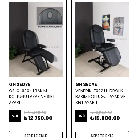
GH SEDYE
GH SEDYE
OSLO-6304 | BAKIM
VENEDİK-7002 | HİDROLİK
KOLTUĞU | AYAK VE SIRT
BAKIM KOLTUĞU | AYAK VE
AYARLI
SIRT AYARLI
₺ 14,025.00
₺ 16,500.00
%
9
%
9
₺ 12,750.00
₺ 15,000.00
SEPETE EKLE
SEPETE EKLE