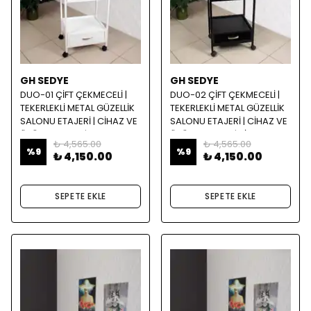
GH SEDYE
GH SEDYE
DUO-01 ÇİFT ÇEKMECELİ |
DUO-02 ÇİFT ÇEKMECELİ |
TEKERLEKLİ METAL GÜZELLİK
TEKERLEKLİ METAL GÜZELLİK
SALONU ETAJERİ | CİHAZ VE
SALONU ETAJERİ | CİHAZ VE
ÜRÜN SEHPASI | BEYAZ
ÜRÜN SEHPASI | SİYAH
₺ 4,565.00
₺ 4,565.00
%
9
%
9
₺ 4,150.00
₺ 4,150.00
SEPETE EKLE
SEPETE EKLE