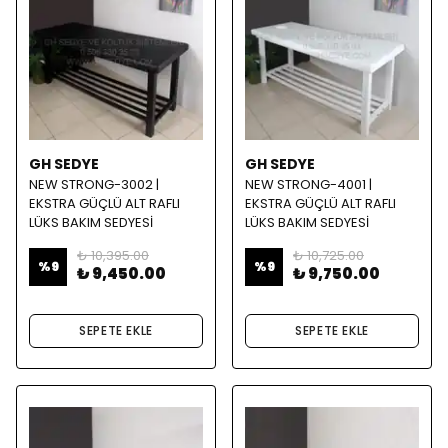
GH SEDYE
GH SEDYE
NEW STRONG-3002 |
NEW STRONG-4001 |
EKSTRA GÜÇLÜ ALT RAFLI
EKSTRA GÜÇLÜ ALT RAFLI
LÜKS BAKIM SEDYESİ
LÜKS BAKIM SEDYESİ
₺ 10,395.00
₺ 10,725.00
%
9
%
9
₺ 9,450.00
₺ 9,750.00
SEPETE EKLE
SEPETE EKLE