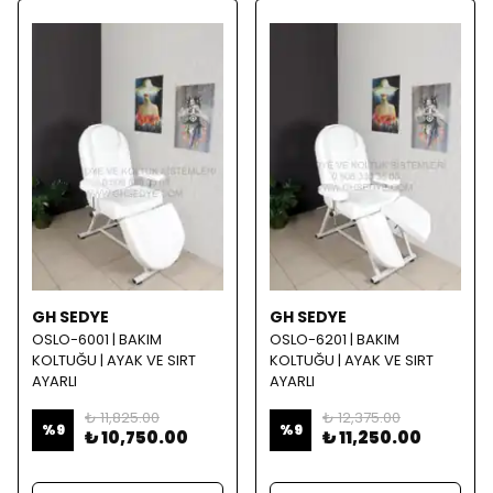
GH SEDYE
GH SEDYE
OSLO-6001 | BAKIM
OSLO-6201 | BAKIM
KOLTUĞU | AYAK VE SIRT
KOLTUĞU | AYAK VE SIRT
AYARLI
AYARLI
₺ 11,825.00
₺ 12,375.00
%
9
%
9
₺ 10,750.00
₺ 11,250.00