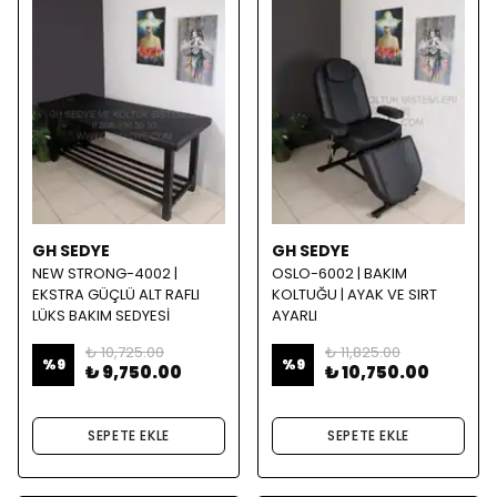
GH SEDYE
GH SEDYE
NEW STRONG-4002 |
OSLO-6002 | BAKIM
EKSTRA GÜÇLÜ ALT RAFLI
KOLTUĞU | AYAK VE SIRT
LÜKS BAKIM SEDYESİ
AYARLI
₺ 10,725.00
₺ 11,825.00
%
9
%
9
₺ 9,750.00
₺ 10,750.00
SEPETE EKLE
SEPETE EKLE