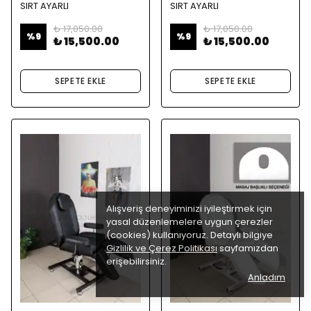
SIRT AYARLI
SIRT AYARLI
₺ 17,050.00
₺ 17,050.00
%
9
%
9
₺ 15,500.00
₺ 15,500.00
SEPETE EKLE
SEPETE EKLE
Alışveriş deneyiminizi iyileştirmek için
yasal düzenlemelere uygun çerezler
(cookies) kullanıyoruz. Detaylı bilgiye
Gizlilik ve Çerez Politikası
sayfamızdan
erişebilirsiniz.
Anladım