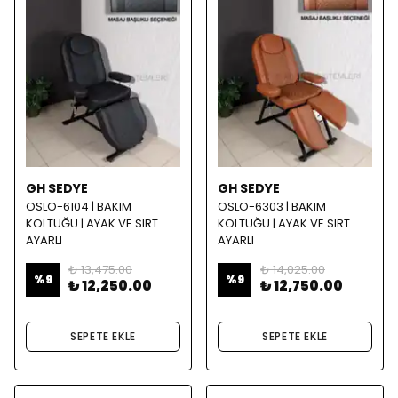
GH SEDYE
GH SEDYE
OSLO-6104 | BAKIM
OSLO-6303 | BAKIM
KOLTUĞU | AYAK VE SIRT
KOLTUĞU | AYAK VE SIRT
AYARLI
AYARLI
₺ 13,475.00
₺ 14,025.00
%
9
%
9
₺ 12,250.00
₺ 12,750.00
SEPETE EKLE
SEPETE EKLE