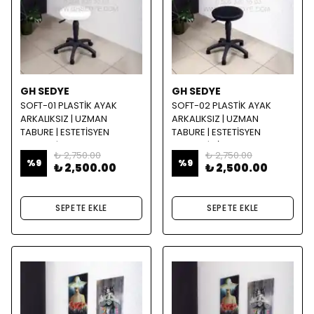
GH SEDYE
GH SEDYE
SOFT-01 PLASTİK AYAK
SOFT-02 PLASTİK AYAK
ARKALIKSIZ | UZMAN
ARKALIKSIZ | UZMAN
TABURE | ESTETİSYEN
TABURE | ESTETİSYEN
TABURE | BEYAZ
TABURE | SİYAH
₺ 2,750.00
₺ 2,750.00
%
9
%
9
₺ 2,500.00
₺ 2,500.00
SEPETE EKLE
SEPETE EKLE