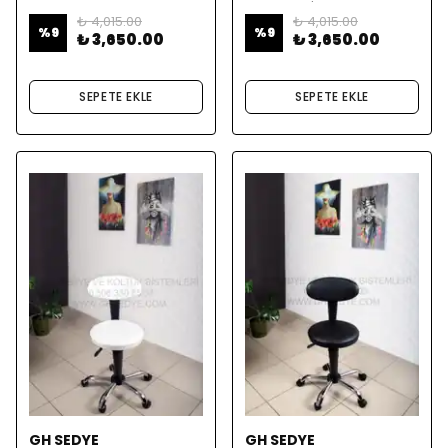
BEYAZ
SANDALYE | BEYAZ
₺ 4,015.00
₺ 4,015.00
%
9
%
9
₺ 3,650.00
₺ 3,650.00
SEPETE EKLE
SEPETE EKLE
GH SEDYE
GH SEDYE