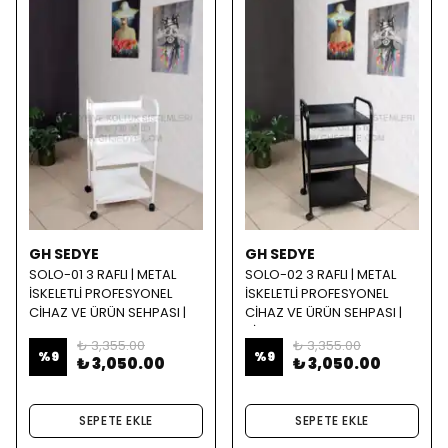
GH SEDYE
GH SEDYE
SOLO-01 3 RAFLI | METAL
SOLO-02 3 RAFLI | METAL
İSKELETLİ PROFESYONEL
İSKELETLİ PROFESYONEL
CİHAZ VE ÜRÜN SEHPASI |
CİHAZ VE ÜRÜN SEHPASI |
BEYAZ
SİYAH
₺ 3,355.00
₺ 3,355.00
%
9
%
9
₺ 3,050.00
₺ 3,050.00
SEPETE EKLE
SEPETE EKLE