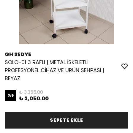
GH SEDYE
SOLO-01 3 RAFLI | METAL İSKELETLİ
PROFESYONEL CİHAZ VE ÜRÜN SEHPASI |
BEYAZ
₺ 3,355.00
%
9
₺ 3,050.00
SEPETE EKLE