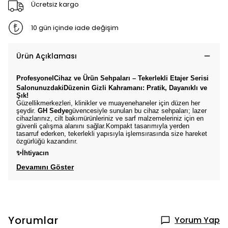
Ücretsiz kargo
10 gün içinde iade değişim
Ürün Açıklaması
ProfesyonelCihaz ve Ürün Sehpaları – Tekerlekli Etajer Serisi
SalonunuzdakiDüzenin Gizli Kahramanı: Pratik, Dayanıklı ve
Şık!
Güzellikmerkezleri, klinikler ve muayenehaneler için düzen her
şeydir.
GH Sedye
güvencesiyle sunulan bu cihaz sehpaları; lazer
cihazlarınız, cilt bakımürünleriniz ve sarf malzemeleriniz için en
güvenli çalışma alanını sağlar.Kompakt tasarımıyla yerden
tasarruf ederken, tekerlekli yapısıyla işlemsırasında size hareket
özgürlüğü kazandırır.
✨İhtiyacın
Devamını Göster
Yorumlar
Yorum Yap