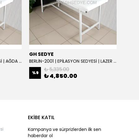
GH SEDYE
GH S
BERLİN-2001 | EPİLASYON SEDYESİ | AĞDA VE SİR SEDYE | SIRT AYARLI
BERLİN-2001 | EPİLASYON SEDYESİ | LAZER SEDYE | SIRT AYARLI
₺ 5,335.00
%
9
%
9
₺ 4,850.00
EKİBE KATIL
si
Kampanya ve sürprizlerden ilk sen
haberdar ol