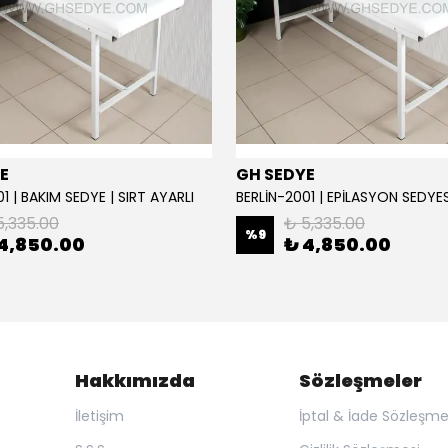
E
GH SEDYE
1 | BAKIM SEDYE | SIRT AYARLI
5,335.00
₺ 5,335.00
%
9
4,850.00
₺ 4,850.00
Hakkımızda
Sözleşmeler
İletişim
İptal & İade Sözleşme