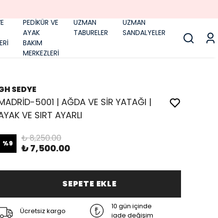
E
PEDİKÜR VE
UZMAN
UZMAN
AYAK
TABURELER
SANDALYELER
ERİ
BAKIM
MERKEZLERİ
GH SEDYE
MADRİD-5001 | AĞDA VE SİR YATAĞI |
AYAK VE SIRT AYARLI
₺ 8,250.00
%
9
₺ 7,500.00
SEPETE EKLE
10 gün içinde
Ücretsiz kargo
iade değişim