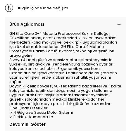
10 gün içinde iade değişim
Ürün Açıklaması
GH Elite Care 3-4 Motorlu Profesyonel Bakım Koltuğu
Güzellik salonları, estetik merkezleri, klinikler, ayak bakım
merkezleri, kalıcı makyaj ve ipek kirpik uygulama alanları
için özel olarak tasarlanan GH Elite Care 4 Motorlu
Profesyonel Bakım Koltuğu; konfor, teknoloji ve şıklığı bir
araya getirir.
3 veya 4 adet güçlü ve sessiz motor sistemi sayesinde
yükseklik, sırt, ayak ve Trendelenburg pozisyon ayarları
kolayca kontrol edilebilir. Ergonomik yapısı hem
uzmanların çalışma konforunu artırır hem de müşterilerin
uzun süreli işlemlerde maksimum rahatlık yaşamasını
sağlar.
Dayanıklı çelik gövdesi, yüksek taşıma kapasitesi ve 1. kalite
kolay temizlenebilir deri döşemesi ile yoğun kullanıma
uygun olarak üretilmiştir. Modern tasarımı sayesinde
güzellik salonlarından medikal kliniklere kadar her
profesyonel işletmeye prestijli bir görünüm kazandırır.
Öne Çıkan Özellikler
✓ 4 Güçlü ve Sessiz Motor Sistemi
✓ Elektrikli Kumanda ile
Devamını Göster