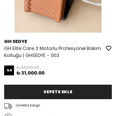
GH SEDYE
GH Elite Care 3 Motorlu Profesyonel Bakım
Koltuğu | GHSEDYE - 003
₺ 34,100.00
%
9
₺ 31,000.00
SEPETE EKLE
Ücretsiz kargo