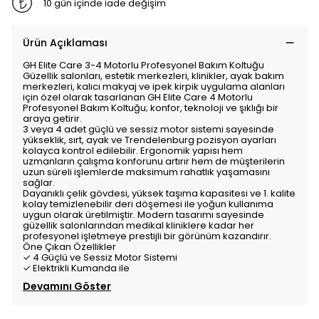
10 gün içinde iade değişim
Ürün Açıklaması
GH Elite Care 3-4 Motorlu Profesyonel Bakım Koltuğu
Güzellik salonları, estetik merkezleri, klinikler, ayak bakım
merkezleri, kalıcı makyaj ve ipek kirpik uygulama alanları
için özel olarak tasarlanan GH Elite Care 4 Motorlu
Profesyonel Bakım Koltuğu; konfor, teknoloji ve şıklığı bir
araya getirir.
3 veya 4 adet güçlü ve sessiz motor sistemi sayesinde
yükseklik, sırt, ayak ve Trendelenburg pozisyon ayarları
kolayca kontrol edilebilir. Ergonomik yapısı hem
uzmanların çalışma konforunu artırır hem de müşterilerin
uzun süreli işlemlerde maksimum rahatlık yaşamasını
sağlar.
Dayanıklı çelik gövdesi, yüksek taşıma kapasitesi ve 1. kalite
kolay temizlenebilir deri döşemesi ile yoğun kullanıma
uygun olarak üretilmiştir. Modern tasarımı sayesinde
güzellik salonlarından medikal kliniklere kadar her
profesyonel işletmeye prestijli bir görünüm kazandırır.
Öne Çıkan Özellikler
✓ 4 Güçlü ve Sessiz Motor Sistemi
✓ Elektrikli Kumanda ile
Devamını Göster