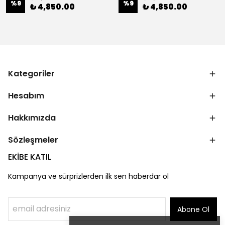
%
9
%
9
₺ 4,850.00
₺ 4,850.00
Kategoriler
Hesabım
Hakkımızda
Sözleşmeler
EKİBE KATIL
Kampanya ve sürprizlerden ilk sen haberdar ol
Abone Ol