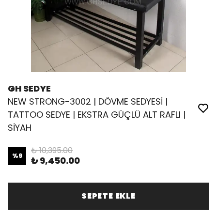
GH SEDYE
NEW STRONG-3002 | DÖVME SEDYESİ |
TATTOO SEDYE | EKSTRA GÜÇLÜ ALT RAFLI |
SİYAH
₺ 10,395.00
%
9
₺ 9,450.00
SEPETE EKLE