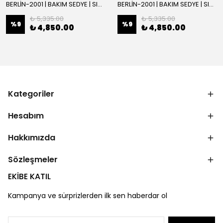
BERLİN-2001 | BAKIM SEDYE | SIRT AYARLI | BEYAZ
BERLİN-2001 | BAKIM SEDYE | SIRT AYARLI
₺ 5,335.00
₺ 5,335.00
%
9
%
9
₺ 4,850.00
₺ 4,850.00
Kategoriler
Hesabım
Hakkımızda
Sözleşmeler
EKİBE KATIL
Kampanya ve sürprizlerden ilk sen haberdar ol