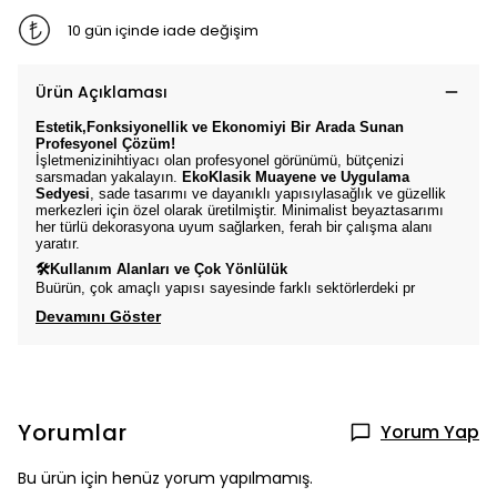
10 gün içinde iade değişim
Ürün Açıklaması
Estetik,Fonksiyonellik ve Ekonomiyi Bir Arada Sunan
Profesyonel Çözüm!
İşletmenizinihtiyacı olan profesyonel görünümü, bütçenizi
sarsmadan yakalayın.
EkoKlasik Muayene ve Uygulama
Sedyesi
, sade tasarımı ve dayanıklı yapısıylasağlık ve güzellik
merkezleri için özel olarak üretilmiştir. Minimalist beyaztasarımı
her türlü dekorasyona uyum sağlarken, ferah bir çalışma alanı
yaratır.
🛠Kullanım Alanları ve Çok Yönlülük
Buürün, çok amaçlı yapısı sayesinde farklı sektörlerdeki pr
Devamını Göster
Yorumlar
Yorum Yap
Bu ürün için henüz yorum yapılmamış.