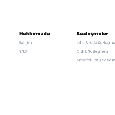
Hakkımızda
Sözleşmeler
İletişim
İptal & İade Sözleşme
S.S.S
Gizlilik Sözleşmesi
Mesafeli Satış Sözleş