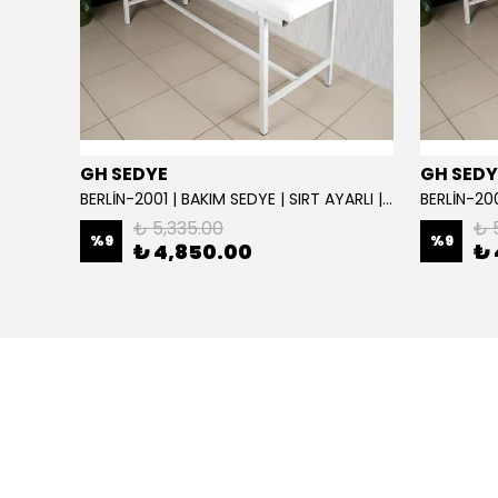
GH SEDYE
GH SEDY
GH Elite Care 3 Motorlu Profesyonel Bakım Koltuğu | GHSEDYE - 004
BERLİN-2001 | BAKIM SEDYE | SIRT AYARLI | BEYAZ
BERLİN-200
₺ 5,335.00
₺ 
%
9
%
9
₺ 4,850.00
₺ 