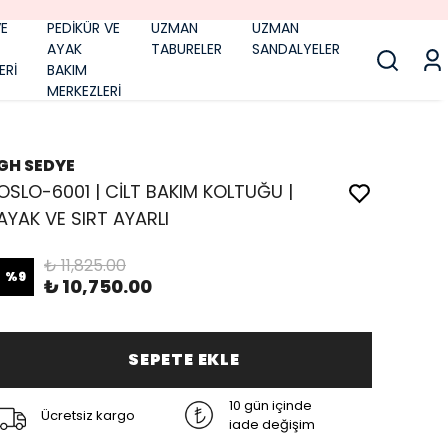
E
PEDİKÜR VE
UZMAN
UZMAN
AYAK
TABURELER
SANDALYELER
ERİ
BAKIM
MERKEZLERİ
GH SEDYE
OSLO-6001 | CİLT BAKIM KOLTUĞU |
AYAK VE SIRT AYARLI
₺ 11,825.00
%
9
₺ 10,750.00
SEPETE EKLE
10 gün içinde
Ücretsiz kargo
iade değişim