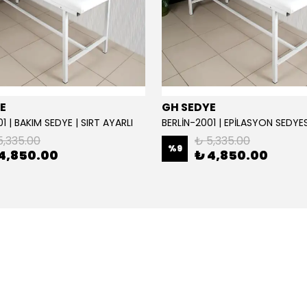
E
GH SEDYE
1 | BAKIM SEDYE | SIRT AYARLI
5,335.00
₺ 5,335.00
%
9
4,850.00
₺ 4,850.00