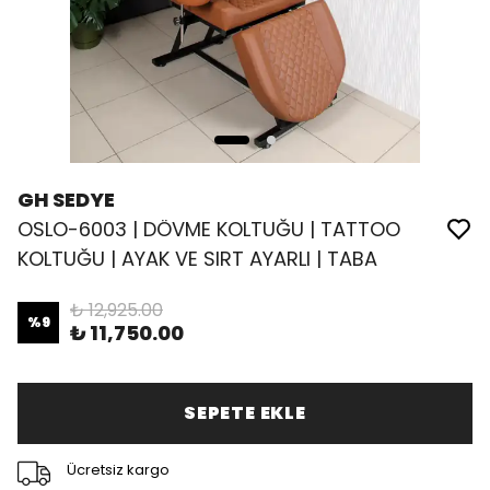
GH SEDYE
OSLO-6003 | DÖVME KOLTUĞU | TATTOO
KOLTUĞU | AYAK VE SIRT AYARLI | TABA
₺ 12,925.00
%
9
₺ 11,750.00
SEPETE EKLE
Ücretsiz kargo