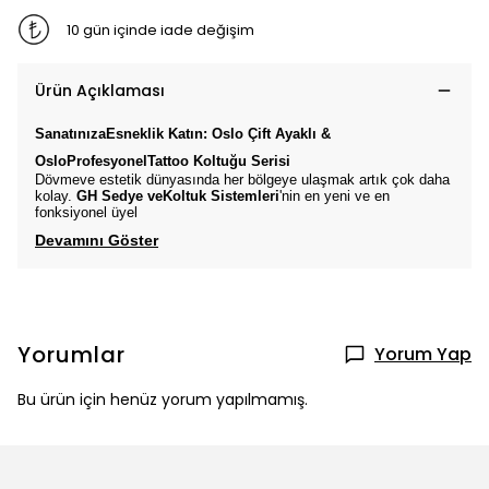
10 gün içinde iade değişim
Ürün Açıklaması
SanatınızaEsneklik Katın:
Oslo
Çift Ayaklı &
Oslo
Profesyonel
Tattoo Koltuğu
Serisi
Dövmeve estetik dünyasında her bölgeye ulaşmak artık çok daha
kolay.
GH Sedye veKoltuk Sistemleri
'nin en yeni ve en
fonksiyonel üyel
Devamını Göster
Yorumlar
Yorum Yap
Bu ürün için henüz yorum yapılmamış.