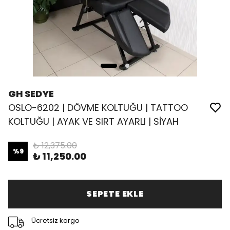
GH SEDYE
OSLO-6202 | DÖVME KOLTUĞU | TATTOO
KOLTUĞU | AYAK VE SIRT AYARLI | SİYAH
₺ 12,375.00
%
9
₺ 11,250.00
SEPETE EKLE
Ücretsiz kargo