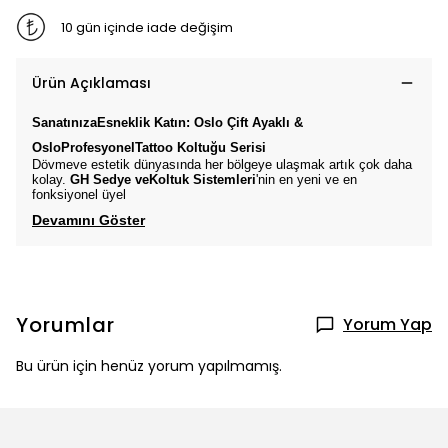
10 gün içinde iade değişim
Ürün Açıklaması
SanatınızaEsneklik Katın:
Oslo
Çift Ayaklı &
Oslo
Profesyonel
Tattoo Koltuğu
Serisi
Dövmeve estetik dünyasında her bölgeye ulaşmak artık çok daha
kolay.
GH Sedye veKoltuk Sistemleri
'nin en yeni ve en
fonksiyonel üyel
Devamını Göster
Yorumlar
Yorum Yap
Bu ürün için henüz yorum yapılmamış.