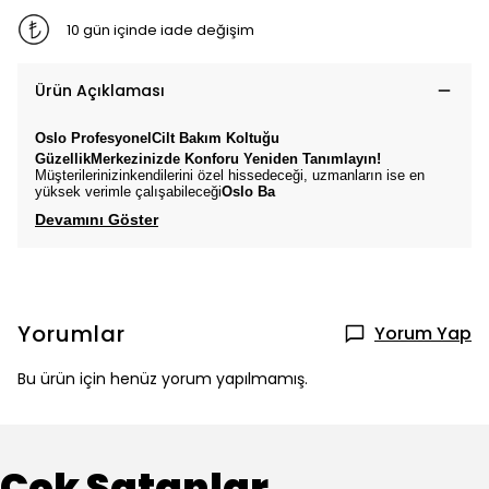
10 gün içinde iade değişim
Ürün Açıklaması
Oslo
ProfesyonelCilt Bakım
Koltuğu
GüzellikMerkezinizde Konforu Yeniden Tanımlayın!
Müşterilerinizinkendilerini özel hissedeceği, uzmanların ise en
yüksek verimle çalışabileceği
Oslo
Ba
Devamını Göster
Yorumlar
Yorum Yap
Bu ürün için henüz yorum yapılmamış.
Çok Satanlar