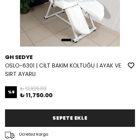
GH SEDYE
OSLO-6301 | CİLT BAKIM KOLTUĞU | AYAK VE
SIRT AYARLI
₺ 12,925.00
%
9
₺ 11,750.00
SEPETE EKLE
Ücretsiz kargo