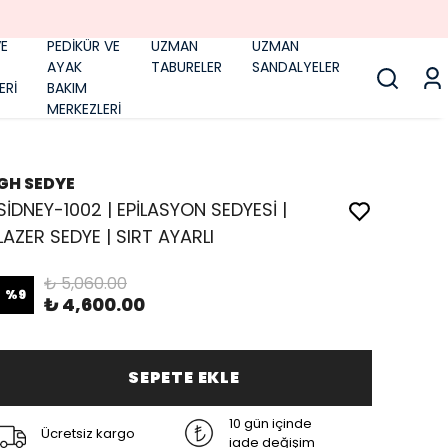
E
PEDİKÜR VE
UZMAN
UZMAN
AYAK
TABURELER
SANDALYELER
ERİ
BAKIM
MERKEZLERİ
GH SEDYE
SİDNEY-1002 | EPİLASYON SEDYESİ |
LAZER SEDYE | SIRT AYARLI
₺ 5,060.00
%
9
₺ 4,600.00
SEPETE EKLE
10 gün içinde
Ücretsiz kargo
iade değişim