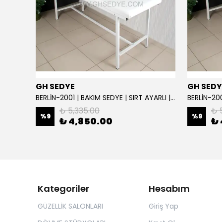
GH SEDYE
GH SEDY
GH Elite Care 3 Motorlu Profesyonel Bakım Koltuğu | GHSEDYE - 004
BERLİN-2001 | BAKIM SEDYE | SIRT AYARLI | BEYAZ
BERLİN-200
₺ 5,335.00
₺ 
%
9
%
9
₺ 4,850.00
₺ 
Kategoriler
Hesabım
GÜZELLİK SALONLARI
Giriş Yap