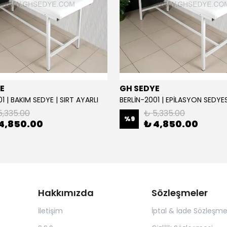
E
GH SEDYE
1 | BAKIM SEDYE | SIRT AYARLI
5,335.00
₺ 5,335.00
%
9
4,850.00
₺ 4,850.00
Hakkımızda
Sözleşmeler
İletişim
İptal & İade Sözleşme