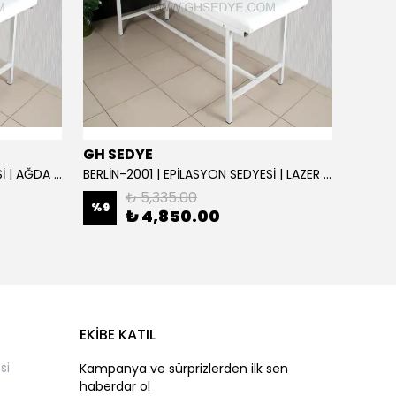
GH SEDYE
GH S
BERLİN-2001 | EPİLASYON SEDYESİ | AĞDA VE SİR SEDYE | SIRT AYARLI
BERLİN-2001 | EPİLASYON SEDYESİ | LAZER SEDYE | SIRT AYARLI
₺ 5,335.00
%
9
%
9
₺ 4,850.00
EKİBE KATIL
si
Kampanya ve sürprizlerden ilk sen
haberdar ol