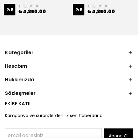
₺ 5,335.00
₺ 5,335.00
%
9
%
9
₺ 4,850.00
₺ 4,850.00
Kategoriler
Hesabım
Hakkımızda
Sözleşmeler
EKİBE KATIL
Kampanya ve sürprizlerden ilk sen haberdar ol
Abone Ol