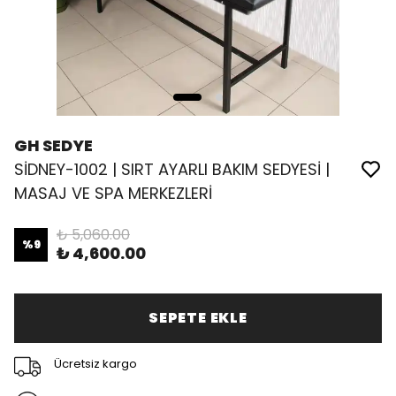
GH SEDYE
SİDNEY-1002 | SIRT AYARLI BAKIM SEDYESİ |
MASAJ VE SPA MERKEZLERİ
₺ 5,060.00
%
9
₺ 4,600.00
SEPETE EKLE
Ücretsiz kargo