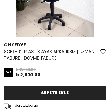
GH SEDYE
SOFT-02 PLASTİK AYAK ARKALIKSIZ | UZMAN
TABURE | DÖVME TABURE
₺ 2,750.00
%
9
₺ 2,500.00
SEPETE EKLE
Ücretsiz kargo