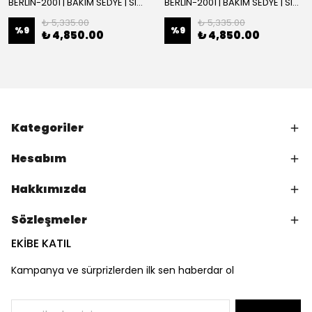
BERLİN-2001 | BAKIM SEDYE | SIRT AYARLI | BEYAZ
BERLİN-2001 | BAKIM SEDYE | SIRT AYARLI
₺ 5,335.00
₺ 5,335.00
%
9
%
9
₺ 4,850.00
₺ 4,850.00
Kategoriler
Hesabım
Hakkımızda
Sözleşmeler
EKİBE KATIL
Kampanya ve sürprizlerden ilk sen haberdar ol