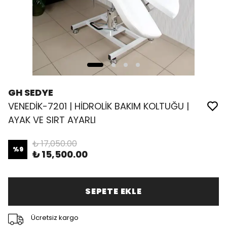
GH SEDYE
VENEDİK-7201 | HİDROLİK BAKIM KOLTUĞU |
AYAK VE SIRT AYARLI
₺ 17,050.00
%
9
₺ 15,500.00
SEPETE EKLE
Ücretsiz kargo