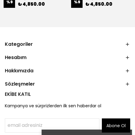
%
9
%
9
₺ 4,850.00
₺ 4,850.00
Kategoriler
Hesabım
Hakkımızda
Sözleşmeler
EKİBE KATIL
Kampanya ve sürprizlerden ilk sen haberdar ol
Abone Ol