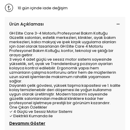
10 gün içinde iade değişim
Ürün Açıklaması
GH Elite Care 3-4 Motorlu Profesyonel Bakım Koltuğu
Güzellik salonları, estetik merkezleri, klinikler, ayak bakım
merkezleri, kalıcı makyaj ve ipek kirpik uygulama alanları
için özel olarak tasarlanan GH Elite Care 4 Motorlu
Profesyonel Bakım Koltuğu; konfor, teknoloji ve şıklığı bir
araya getirir.
3 veya 4 adet güçlü ve sessiz motor sistemi sayesinde
yükseklik, sırt, ayak ve Trendelenburg pozisyon ayarları
kolayca kontrol edilebilir. Ergonomik yapısı hem
uzmanların çalışma konforunu artırır hem de müşterilerin
uzun süreli işlemlerde maksimum rahatlık yaşamasını
sağlar.
Dayanıklı çelik gövdesi, yüksek taşıma kapasitesi ve 1. kalite
kolay temizlenebilir deri döşemesi ile yoğun kullanıma
uygun olarak üretilmiştir. Modern tasarımı sayesinde
güzellik salonlarından medikal kliniklere kadar her
profesyonel işletmeye prestijli bir görünüm kazandırır.
Öne Çıkan Özellikler
✓ 4 Güçlü ve Sessiz Motor Sistemi
✓ Elektrikli Kumanda ile
Devamını Göster