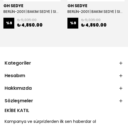
GH SEDYE
GH SEDYE
BERLİN-2001 | BAKIM SEDYE | SIRT AYARLI | BEYAZ
BERLİN-2001 | BAKIM SEDYE | SIRT AYARLI
₺ 5,335.00
₺ 5,335.00
%
9
%
9
₺ 4,850.00
₺ 4,850.00
Kategoriler
Hesabım
Hakkımızda
Sözleşmeler
EKİBE KATIL
Kampanya ve sürprizlerden ilk sen haberdar ol