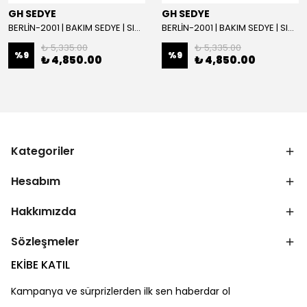
GH SEDYE
GH SEDYE
BERLİN-2001 | BAKIM SEDYE | SIRT AYARLI | BEYAZ
BERLİN-2001 | BAKIM SEDYE | SIRT AYARLI
₺ 5,335.00
₺ 5,335.00
%
9
%
9
₺ 4,850.00
₺ 4,850.00
Kategoriler
Hesabım
Hakkımızda
Sözleşmeler
EKİBE KATIL
Kampanya ve sürprizlerden ilk sen haberdar ol