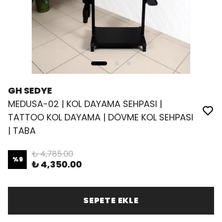
GH SEDYE
MEDUSA-02 | KOL DAYAMA SEHPASI |
TATTOO KOL DAYAMA | DÖVME KOL SEHPASI
| TABA
₺ 4,785.00
%
9
₺ 4,350.00
SEPETE EKLE