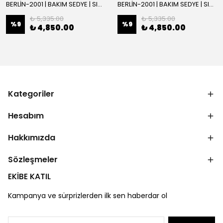
BERLİN-2001 | BAKIM SEDYE | SIRT AYARLI | BEYAZ
BERLİN-2001 | BAKIM SEDYE | SIRT AYARLI
₺ 5,335.00
₺ 5,335.00
%
9
%
9
₺ 4,850.00
₺ 4,850.00
Kategoriler
Hesabım
Hakkımızda
Sözleşmeler
EKİBE KATIL
Kampanya ve sürprizlerden ilk sen haberdar ol