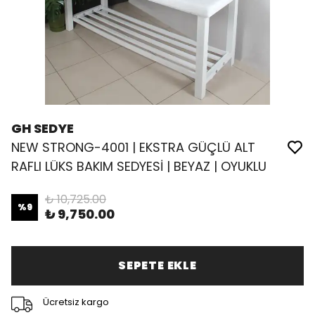
GH SEDYE
NEW STRONG-4001 | EKSTRA GÜÇLÜ ALT
RAFLI LÜKS BAKIM SEDYESİ | BEYAZ | OYUKLU
₺ 10,725.00
%
9
₺ 9,750.00
SEPETE EKLE
Ücretsiz kargo