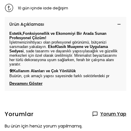
10 gün içinde iade değişim
Ürün Açıklaması
Estetik,Fonksiyonellik ve Ekonomiyi Bir Arada Sunan
Profesyonel Çözüm!
İşletmenizinihtiyacı olan profesyonel görünümü, bütçenizi
sarsmadan yakalayın.
EkoKlasik Muayene ve Uygulama
Sedyesi
, sade tasarımı ve dayanıklı yapısıylasağlık ve güzellik
merkezleri için özel olarak üretilmiştir. Minimalist beyaztasarımı
her türlü dekorasyona uyum sağlarken, ferah bir çalışma alanı
yaratır.
🛠Kullanım Alanları ve Çok Yönlülük
Buürün, çok amaçlı yapısı sayesinde farklı sektörlerdeki pr
Devamını Göster
Yorumlar
Yorum Yap
Bu ürün için henüz yorum yapılmamış.