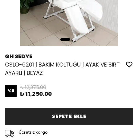
GH SEDYE
OSLO-6201 | BAKIM KOLTUĞU | AYAK VE SIRT
AYARLI | BEYAZ
₺ 12,375.00
%
9
₺ 11,250.00
SEPETE EKLE
Ücretsiz kargo