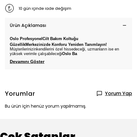
10 gün içinde iade değişim
Ürün Açıklaması
Oslo
ProfesyonelCilt Bakım
Koltuğu
GüzellikMerkezinizde Konforu Yeniden Tanımlayın!
Müşterilerinizinkendilerini özel hissedeceği, uzmanların ise en
yüksek verimle çalışabileceği
Oslo
Ba
Devamını Göster
Yorumlar
Yorum Yap
Bu ürün için henüz yorum yapılmamış.
Çok Satanlar