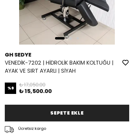
GH SEDYE
VENEDİK-7202 | HİDROLİK BAKIM KOLTUĞU |
AYAK VE SIRT AYARLI | SİYAH
₺ 17,050.00
%
9
₺ 15,500.00
SEPETE EKLE
Ücretsiz kargo