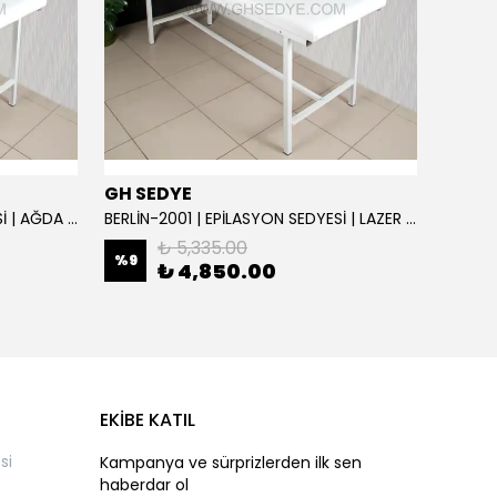
GH SEDYE
GH S
BERLİN-2001 | EPİLASYON SEDYESİ | AĞDA VE SİR SEDYE | SIRT AYARLI
BERLİN-2001 | EPİLASYON SEDYESİ | LAZER SEDYE | SIRT AYARLI
₺ 5,335.00
%
9
%
9
₺ 4,850.00
EKİBE KATIL
si
Kampanya ve sürprizlerden ilk sen
haberdar ol