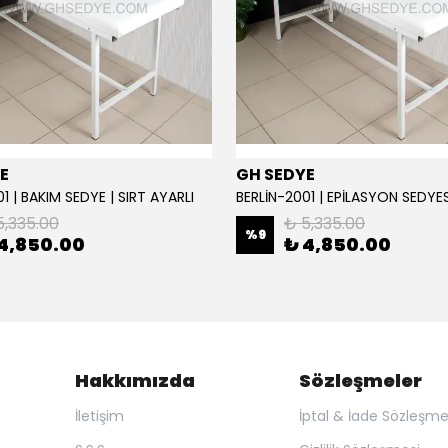
E
GH SEDYE
1 | BAKIM SEDYE | SIRT AYARLI
5,335.00
₺ 5,335.00
%
9
4,850.00
₺ 4,850.00
Hakkımızda
Sözleşmeler
İletişim
İptal & İade Sözleşme