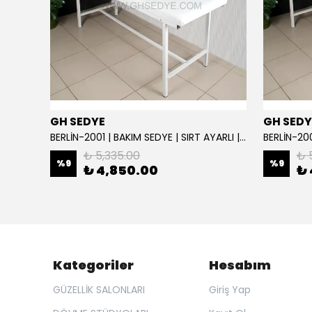
GH SEDYE
GH SEDY
GH Elite Care 3 Motorlu Profesyonel Bakım Koltuğu | GHSEDYE - 004
BERLİN-2001 | BAKIM SEDYE | SIRT AYARLI | BEYAZ
BERLİN-200
₺ 5,335.00
₺ 
%
9
%
9
₺ 4,850.00
₺ 
Kategoriler
Hesabım
GÜZELLİK SALONLARI
Giriş Yap