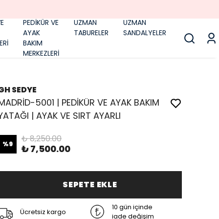
E
PEDİKÜR VE
UZMAN
UZMAN
AYAK
TABURELER
SANDALYELER
ERİ
BAKIM
MERKEZLERİ
GH SEDYE
MADRİD-5001 | PEDİKÜR VE AYAK BAKIM
YATAĞI | AYAK VE SIRT AYARLI
₺ 8,250.00
%
9
₺ 7,500.00
SEPETE EKLE
10 gün içinde
Ücretsiz kargo
iade değişim