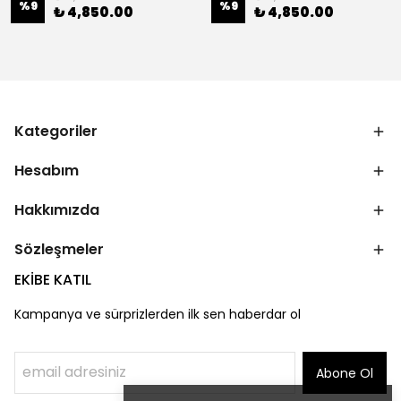
%
9
%
9
₺ 4,850.00
₺ 4,850.00
Kategoriler
Hesabım
Hakkımızda
Sözleşmeler
EKİBE KATIL
Kampanya ve sürprizlerden ilk sen haberdar ol
Abone Ol