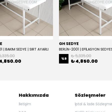
E
GH SEDYE
1 | BAKIM SEDYE | SIRT AYARLI
5,335.00
₺ 5,335.00
%
9
4,850.00
₺ 4,850.00
Hakkımızda
Sözleşmeler
İletişim
İptal & İade Sözleşme