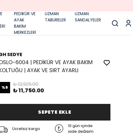
E
PEDİKÜR VE
UZMAN
UZMAN
AYAK
TABURELER
SANDALYELER
ERİ
BAKIM
MERKEZLERİ
GH SEDYE
OSLO-6004 | PEDİKÜR VE AYAK BAKIM
KOLTUĞU | AYAK VE SIRT AYARLI
₺ 12,925.00
%
9
₺ 11,750.00
SEPETE EKLE
10 gün içinde
Ücretsiz kargo
iade değişim