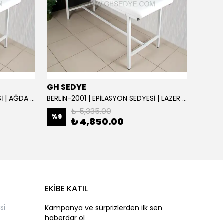
GH SEDYE
GH S
BERLİN-2001 | EPİLASYON SEDYESİ | AĞDA VE SİR SEDYE | SIRT AYARLI
BERLİN-2001 | EPİLASYON SEDYESİ | LAZER SEDYE | SIRT AYARLI
₺ 5,335.00
%
9
%
9
₺ 4,850.00
EKİBE KATIL
si
Kampanya ve sürprizlerden ilk sen
haberdar ol