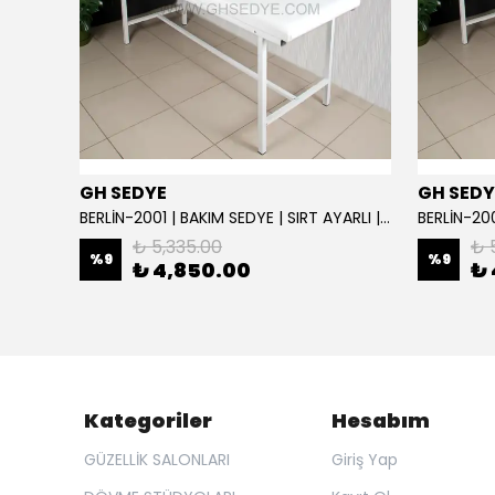
GH SEDYE
GH SEDY
GH Elite Care 3 Motorlu Profesyonel Bakım Koltuğu | GHSEDYE - 004
BERLİN-2001 | BAKIM SEDYE | SIRT AYARLI | BEYAZ
BERLİN-200
₺ 5,335.00
₺ 
%
9
%
9
₺ 4,850.00
₺ 
Kategoriler
Hesabım
GÜZELLİK SALONLARI
Giriş Yap