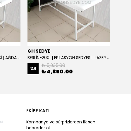
GH SEDYE
GH S
BERLİN-2001 | EPİLASYON SEDYESİ | AĞDA VE SİR SEDYE | SIRT AYARLI
BERLİN-2001 | EPİLASYON SEDYESİ | LAZER SEDYE | SIRT AYARLI
₺ 5,335.00
%
9
%
9
₺ 4,850.00
EKİBE KATIL
si
Kampanya ve sürprizlerden ilk sen
haberdar ol