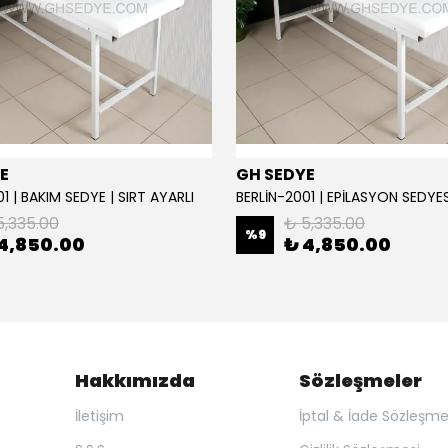
E
GH SEDYE
1 | BAKIM SEDYE | SIRT AYARLI
5,335.00
₺ 5,335.00
%
9
4,850.00
₺ 4,850.00
Hakkımızda
Sözleşmeler
İletişim
İptal & İade Sözleşme