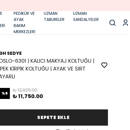
E
PEDİKÜR VE
UZMAN
UZMAN
AYAK
TABURELER
SANDALYELER
ERİ
BAKIM
MERKEZLERİ
GH SEDYE
OSLO-6301 | KALICI MAKYAJ KOLTUĞU |
İPEK KİRPİK KOLTUĞU | AYAK VE SIRT
AYARLI
₺ 12,925.00
%
9
₺ 11,750.00
SEPETE EKLE