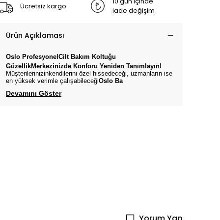
10 gün içinde
Ücretsiz kargo
iade değişim
Ürün Açıklaması
Oslo
ProfesyonelCilt Bakım
Koltuğu
GüzellikMerkezinizde Konforu Yeniden Tanımlayın!
Müşterilerinizinkendilerini özel hissedeceği, uzmanların ise
en yüksek verimle çalışabileceği
Oslo
Ba
Devamını Göster
Yorum Yap