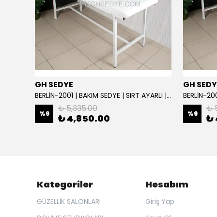
GH SEDYE
GH SEDY
GH Elite Care 3 Motorlu Profesyonel Bakım Koltuğu | GHSEDYE - 004
BERLİN-2001 | BAKIM SEDYE | SIRT AYARLI | BEYAZ
BERLİN-200
₺ 5,335.00
₺ 
%
9
%
9
₺ 4,850.00
₺ 
Kategoriler
Hesabım
GÜZELLİK SALONLARI
Giriş Yap