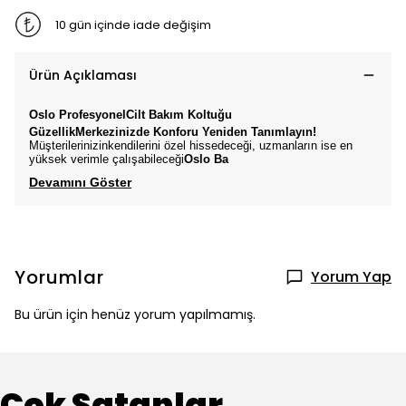
10 gün içinde iade değişim
Ürün Açıklaması
Oslo
ProfesyonelCilt Bakım
Koltuğu
GüzellikMerkezinizde Konforu Yeniden Tanımlayın!
Müşterilerinizinkendilerini özel hissedeceği, uzmanların ise en
yüksek verimle çalışabileceği
Oslo
Ba
Devamını Göster
Yorumlar
Yorum Yap
Bu ürün için henüz yorum yapılmamış.
Çok Satanlar