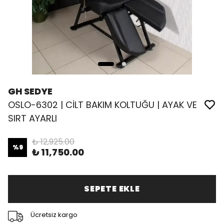
GH SEDYE
OSLO-6302 | CİLT BAKIM KOLTUĞU | AYAK VE
SIRT AYARLI
₺ 12,925.00
%
9
₺ 11,750.00
SEPETE EKLE
Ücretsiz kargo