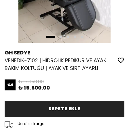
GH SEDYE
VENEDİK-7102 | HİDROLİK PEDİKÜR VE AYAK
BAKIM KOLTUĞU | AYAK VE SIRT AYARLI
₺ 17,050.00
%
9
₺ 15,500.00
SEPETE EKLE
Ücretsiz kargo