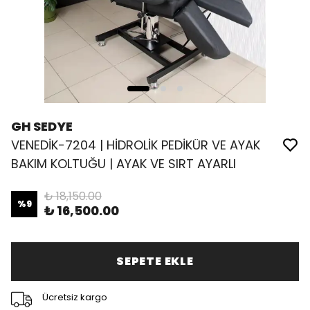
GH SEDYE
VENEDİK-7204 | HİDROLİK PEDİKÜR VE AYAK
BAKIM KOLTUĞU | AYAK VE SIRT AYARLI
₺ 18,150.00
%
9
₺ 16,500.00
SEPETE EKLE
Ücretsiz kargo