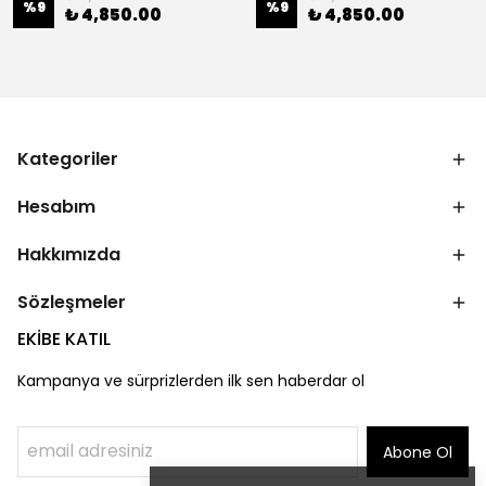
%
9
%
9
₺ 4,850.00
₺ 4,850.00
Kategoriler
Hesabım
Hakkımızda
Sözleşmeler
EKİBE KATIL
Kampanya ve sürprizlerden ilk sen haberdar ol
Abone Ol